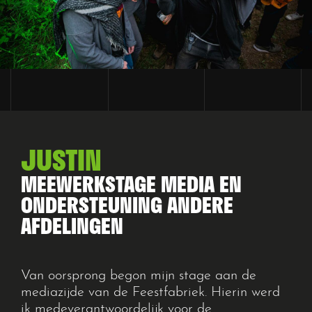
JUSTIN
Bellen
MEEWERKSTAGE MEDIA EN
0314-745900
ONDERSTEUNING ANDERE
AFDELINGEN
Van oorsprong begon mijn stage aan de
mediazijde van de Feestfabriek. Hierin werd
ik medeverantwoordelijk voor de