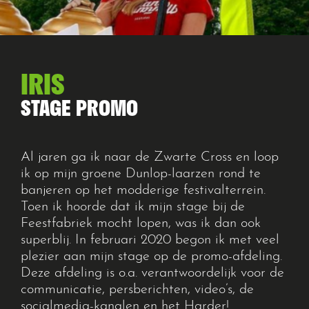
IRIS
STAGE PROMO
Al jaren ga ik naar de Zwarte Cross en loop
ik op mijn groene Dunlop-laarzen rond te
banjeren op het modderige festivalterrein.
Toen ik hoorde dat ik mijn stage bij de
Feestfabriek mocht lopen, was ik dan ook
superblij. In februari 2020 begon ik met veel
plezier aan mijn stage op de promo-afdeling.
Deze afdeling is o.a. verantwoordelijk voor de
communicatie, persberichten, video’s, de
socialmedia-kanalen en het Harder!