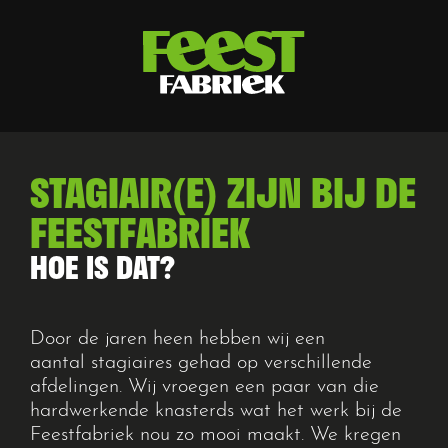
STAGIAIR(E) ZIJN BIJ DE
FEESTFABRIEK
HOE IS DAT?
Door de jaren heen hebben wij
een
aantal
stagiaires gehad op verschillende
afdelingen.
Wij vroegen een paar van die
hardwerkende
knasterds
wat het werk
bij de
Feestfabriek nou zo mooi maakt.
We kregen