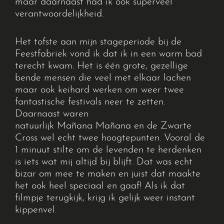
maar daarnaast had ik ook superveel
verantwoordelijkheid.
Het tofste aan mijn stageperiode bij de
Feestfabriek vond ik dat ik in een warm bad
terecht kwam. Het is één grote, gezellige
bende mensen
die veel met elkaar lachen
maar ook keihard werken om weer twee
fantastische festivals neer te zetten.
Daarnaast waren
natuurlijk
Mañana
Mañana
en de Zwarte
Cross wel echt twee hoogtepunten. Vooral de
1 minuut stilte om de levenden te herdenken
is iets wat mij altijd bij blijft. Dat was echt
bizar om mee te maken en juist dat maakte
het ook heel speciaal en gaaf! Als ik dat
filmpje terugkijk, krijg ik gelijk weer instant
kippenvel.