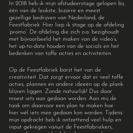
In 2018 heb ik mijn afstudeerstage gelopen bij
één van de leukste, bizarre en meest
gezellige bedrijven van Nederland, de
Feestfabriek. Hier liep ik stage op de afdeling
‘promo’
. De afdeling die zich o.a. bezighoudt
met bijvoorbeeld het maken van de video’s,
het up-to-date houden van de
socials
en het
bedenken van toffe acties en activiteiten.
Op de Feestfabriek barst het van de
creativiteit. Dat zorgt ervoor dat er veel toffe
acties, plannen en andere ideeën op de plank
blijven liggen. Zonde natuurlijk! Dus daar
moest iets aan
gedaan worden. Aan mij de
taak om daarvoor een plan te maken hoe
hier wél iets mee gedaan kon worden. Tijdens
mijn opdracht heb ik ontzettend veel hulp en
input gekregen vanuit de
Feestfabriekers
,