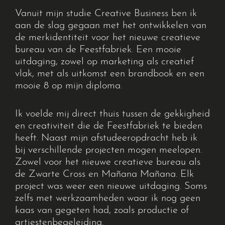
Vanuit mijn studie Creative Business ben ik
aan de slag gegaan met het ontwikkelen van
de merkidentiteit voor het nieuwe creatieve
bureau van de Feestfabriek. Een mooie
uitdaging, zowel op marketing als creatief
vlak, met als uitkomst een brandbook en een
mooie 8 op mijn diploma.
Ik voelde mij direct thuis tussen de gekkigheid
en creativiteit die de Feestfabriek te bieden
heeft. Naast mijn afstudeeropdracht heb ik
bij verschillende projecten mogen meelopen.
Zowel voor het nieuwe creatieve bureau als
de Zwarte Cross en Mañana Mañana. Elk
project was weer een nieuwe uitdaging. Soms
zelfs met werkzaamheden waar ik nog geen
kaas van gegeten had, zoals productie of
artiestenbegeleiding.