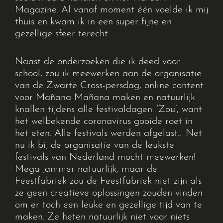
Magazine. Al vanaf moment één voelde ik mij
thuis en kwam ik in een super fijne en
gezellige sfeer terecht.
Naast de onderzoeken die ik deed voor
school, zou ik meewerken aan de organisatie
van de Zwarte Cross-persdag, online content
voor Mañana Mañana maken en natuurlijk
knallen tijdens alle festivaldagen. ‘Zou’, want
het welbekende coronavirus gooide roet in
het eten. Alle festivals werden afgelast… Net
nu ik bij de organisatie van de leukste
festivals van Nederland mocht meewerken!
Mega jammer natuurlijk, maar de
Feestfabriek zou de Feestfabriek niet zijn als
ze geen creatieve oplossingen zouden vinden
om er toch een leuke en gezellige tijd van te
maken. Ze heten natuurlijk niet voor niets