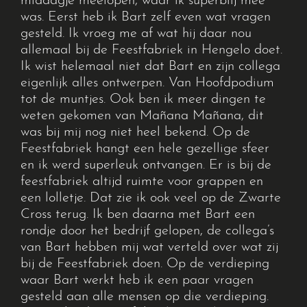
middagje meelopen, waar ik superblij mee
was. Eerst heb ik Bart zelf even wat vragen
gesteld. Ik vroeg me af wat hij daar nou
allemaal bij de Feestfabriek in Hengelo doet.
Ik wist helemaal niet dat Bart en zijn collega
eigenlijk alles ontwerpen. Van Hoofdpodium
tot de muntjes. Ook ben ik meer dingen te
weten gekomen van Mañana Mañana, dit
was bij mij nog niet heel bekend. Op de
Feestfabriek hangt een hele gezellige sfeer
en ik werd superleuk ontvangen. Er is bij de
feestfabriek altijd ruimte voor grappen en
een lolletje. Dat zie ik ook veel op de Zwarte
Cross terug. Ik ben daarna met Bart een
rondje door het bedrijf gelopen, de collega’s
van Bart hebben mij wat verteld over wat zij
bij de Feestfabriek doen. Op de verdieping
waar Bart werkt heb ik een paar vragen
gesteld aan alle mensen op die verdieping.