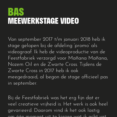
BAS
MEEWERKSTAGE VIDEO
Van september 2017 t/m januari 2018
heb ik
stage gelopen bij de afdeling ‘promo’ als
videograaf. Ik heb de videoproductie van de
Feestfabriek verzorgd voor
Mañana
Mañana
,
Nozem Oil en de Zwarte Cross. Tijdens de
Zwarte Cross in
2017 heb ik ook
meegedraaid, al begon de stage officieel pas
in september.
Bij de Feestfabriek was het erg fijn dat er
veel creatieve vrijheid is.
Het werk is ook heel
gevarieerd.
Daarom vind ik het ook lastig
om
één moment uit te kiezen wat ik echt vet