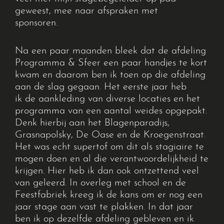
geweest, mee naar afspraken met
sponsoren.
Na een paar maanden bleek dat de afdeling
Programma & Sfeer een paar handjes te kort
kwam
en daarom ben ik toen op die afdeling
aan de slag gegaan. Het eerste jaar heb
ik
de aankleding van
diverse locaties
en het
programma van een aantal weides opgepakt.
Denk hierbij aan het Blagenparadijs,
Grasnapolsky
, De Oase en de Kroegenstraat.
Het was echt supertof om dit als stagiaire te
mogen doen
en al die verantwoordelijkheid te
krijgen. Hier heb ik dan ook ontzettend veel
van geleerd. In overleg met school en de
Feestfabriek kreeg ik de kans om er nog een
jaar stage aan vast te plakken.
In dat jaar
ben ik op dezelfde afdeling gebleven en ik