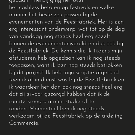
gedaan.
Hierbij ging het over
het
cashless
betalen op festivals en welke
manier het beste zou passen bij de
evenementen van de Feestfabriek.
Het is een
erg interessant onderwerp, wat tot op de dag
van vandaag nog steeds heel erg speelt
binnen de evenementenwereld en dus ook bij
de Feestfabriek.
De kennis die ik tijdens mijn
afstuderen heb opgedaan kan ik nog steeds
toepassen, want ik ben nog steeds betrokken
bij dit project.
Ik heb mijn scriptie afgerond
toen ik al in dienst was bij de Feestfabriek en
ik waardeer het dan ook nog steeds heel erg
dat zij ervoor gezorgd hebben dat ik de
ruimte kreeg om
mijn studie af te
ronden.
M
omenteel ben ik nog steeds
werkzaam bij de Feestfabriek op de afdeling
Commercie.