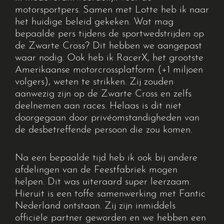
E-mailen
motorsportpers. Samen met Lotte heb ik naar
info@feestfabriek.nl
het huidige beleid gekeken. Wat mag
bepaalde pers tijdens de sportwedstrijden op
de Zwarte Cross? Dit hebben we aangepast
waar nodig. Ook heb ik RacerX, het grootste
Amerikaanse motorcrossplatform (+1 miljoen
volgers), weten te strikken. Zij zouden
aanwezig zijn op de Zwarte Cross en zelfs
deelnemen aan races. Helaas is dit niet
doorgegaan door privéomstandigheden van
de desbetreffende persoon die zou komen.
Na een bepaalde tijd heb ik ook bij andere
afdelingen van de Feestfabriek mogen
helpen. Dit was uiteraard super leerzaam.
Hieruit is een toffe samenwerking met Fantic
Nederland ontstaan. Zij zijn inmiddels
officiële partner geworden en we hebben een