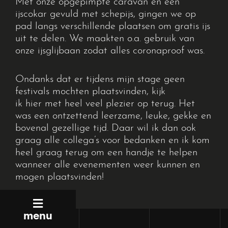
Met onze opgepimpte caravan en een
ijscokar gevuld met schepijs, gingen we op
pad langs verschillende plaatsen om gratis ijs
uit te delen. We maakten o.a. gebruik van
onze ijsglijbaan zodat alles coronaproof was.
Ondanks dat er tijdens mijn stage geen
festivals mochten plaatsvinden, kijk
ik hier met heel veel plezier op terug. Het
was een ontzettend leerzame, leuke, gekke en
bovenal gezellige tijd. Daar wil ik dan ook
graag alle collega’s voor bedanken en ik kom
heel graag terug om een handje te helpen
wanneer alle evenementen weer kunnen en
mogen plaatsvinden!
menu