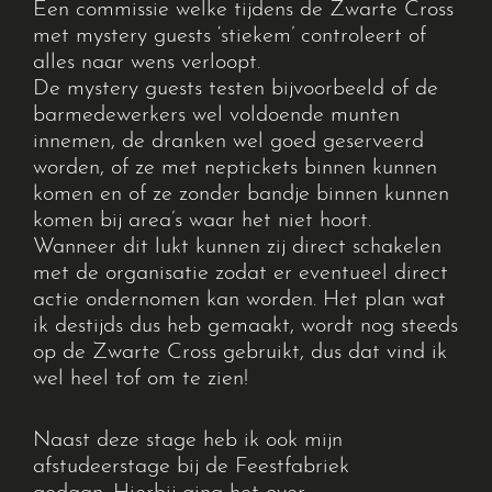
Een
commissie welke tijdens de Zwarte Cross
met
mystery
guests
‘stiekem’ controleert of
alles naar wens verloopt.
De
mystery
guests
testen bijvoorbeeld of de
barmedewerkers wel voldoende munten
innemen, de dranken wel goed geserveerd
worden, of ze met neptickets binnen kunnen
komen en of ze zonder bandje binnen kunnen
komen bij area’s waar het niet hoort.
Wanneer dit lukt kunnen zij direct schakelen
met de organisatie zodat
er eventueel direct
actie ondernomen kan worden.
Het plan wat
ik destijds dus heb gemaakt, wordt nog steeds
op de Zwarte Cross gebruikt
,
dus dat vind ik
wel heel tof om te zien!
Naast deze stage heb ik ook mijn
afstudeerstage bij de Feestfabriek