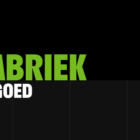
ABRIEK
GOED