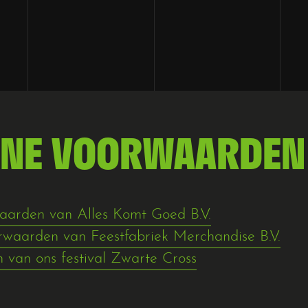
ENE VOORWAARDEN
Algemene voor
Privacyverklari
Disclaimer
arden van Alles Komt Goed B.V.
aarden van Feestfabriek Merchandise B.V.
van ons festival Zwarte Cross